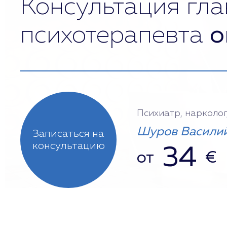
Консультация гла
психотерапевта
о
Психиатр, нарколог
Шуров Василий
Записаться на
консультацию
34
от
€