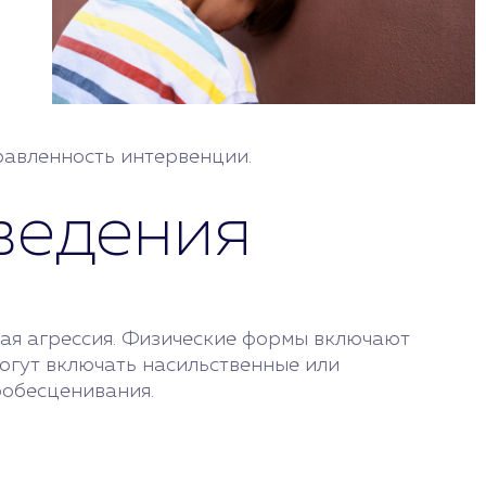
равленность интервенции.
ведения
ная агрессия. Физические формы включают
огут включать насильственные или
ообесценивания.