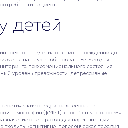
 потребности пациента.
у детей
ий спектр поведения от самоповреждений до
зируется на научно обоснованных методах
ониторинга психоэмоционального состояния
нный уровень тревожности, депрессивные
и генетические предрасположенности.
ой томографии (фМРТ), способствует раннему
назначение препаратов для нормализации
е входить когнитивно-поведенческая терапия