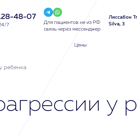
128-48-07
Лиссабон Tr
Для пациентов не из РФ
Silva, 3
24/7
связь через мессенджер
Цены
у ребенка
оагрессии у 