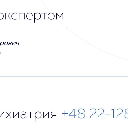
экспертом
рович
ч
сихиатрия
+48 22-12