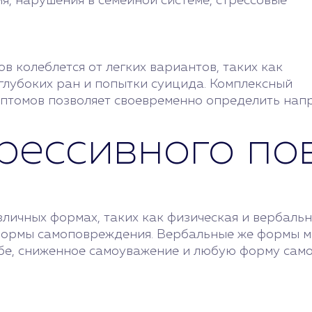
, нарушения в семейной системе, стрессовые
в колеблется от легких вариантов, таких как
 глубоких ран и попытки суицида. Комплексный
мптомов позволяет своевременно определить нап
рессивного по
зличных формах, таких как физическая и вербаль
 формы самоповреждения. Вербальные же формы м
бе, сниженное самоуважение и любую форму сам