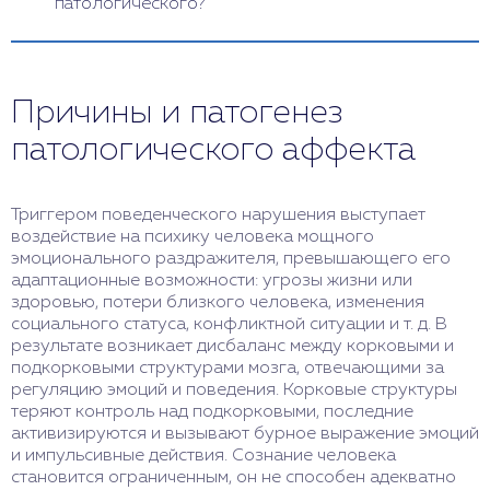
патологического?
часов или даже дней. Такое продолжительное
состояние называется аффективным бредом или
При диагностике или самостоятельном
аффективным ступором. Бред характеризуется
определении причин поведенческих отклонений
наличием у пациента навязчивых бредовых идей,
следует различать физиологический и
связанных с его переживаниями во время
Причины и патогенез
патологический аффект. Первый — нормальная
приступа. Ступор — потеря двигательной
реакция организма на сильный эмоциональный
патологического аффекта
активности и речи у пациента, который остается в
раздражитель, что помогает человеку
состоянии глубокого эмоционального
адаптироваться к сложной ситуации. Он
потрясения.
соответствует силе и характеру раздражителя, не
Триггером поведенческого нарушения выступает
нарушает сознание и память человека, не
воздействие на психику человека мощного
приводит к нарушению поведения. После
эмоционального раздражителя, превышающего его
физиологического аффекта человек сохраняет
адаптационные возможности: угрозы жизни или
способность критически оценивать реальность и
здоровью, потери близкого человека, изменения
свои поступки, испытывает вину, раскаяние за
социального статуса, конфликтной ситуации и т. д. В
свои ошибки.
результате возникает дисбаланс между корковыми и
Второй — аномальная реакция организма на
подкорковыми структурами мозга, отвечающими за
интенсивный эмоциональный раздражитель,
регуляцию эмоций и поведения. Корковые структуры
которая свидетельствует о нарушении
теряют контроль над подкорковыми, последние
психического здоровья. Он не соответствует силе
активизируются и вызывают бурное выражение эмоций
и характеру раздражителя, помрачает сознание и
и импульсивные действия. Сознание человека
память человека, приводит к нарушению
становится ограниченным, он не способен адекватно