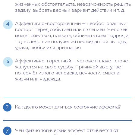
жизненных обстоятельств, невозможность решить
задачу, выбрать верный вариант действий и т. д.
Аффективно-восторженный — необоснованный
восторг перед событием или явлением. Человек
может смеяться, плакать, обнимать всех подряд и
т. д. вследствие получения неожиданной выгоды,
удачи, любви или признания.
Аффективно-горестный — человек плачет, стонет,
жалуется на свою судьбу. Причиной выступает
потеря близкого человека, ценности, смысла
жизни или надежды.
Как долго может длиться состояние аффекта?
Обычно эпизод длится от нескольких секунд до
нескольких минут, но в некоторых случаях аффект
Чем физиологический аффект отличается от
может продолжаться дольше, до нескольких