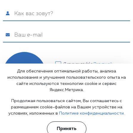
Я ознакомлен(а) с
Политикой
конфиденциальности
и даю свое
Для обеспечения оптимальной работы, анализа
Подписаться
Согласие на обработку
использования и улучшения пользовательского опыта на
персональных данных
сайте используются технологии cookie и сервис
Яндекс.Метрика.
Продолжая пользоваться сайтом, Вы соглашаетесь с
размещением cookie-файлов на Вашем устройстве на
условиях, изложенных в
Политике конфиденциальности.
Карта сайта
Принять
©2002-2026 Клиника доктора Шурова