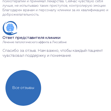
психотерапии и принимал лекарства. Сейчас чувствую себя
с
лучше, не испытываю таких приступов, контролирую эмоции.
л
Благодарен врачам и персоналу клиники за их квалификацию и
с
доброжелательность.
э
Ответ представителя клиники
О
Лечение патологического аффекта в Лиссабоне
Л
Спасибо за отзыв. Нам важно, чтобы каждый пациент
И
чувствовал поддержку и понимание.
л
Все отзывы