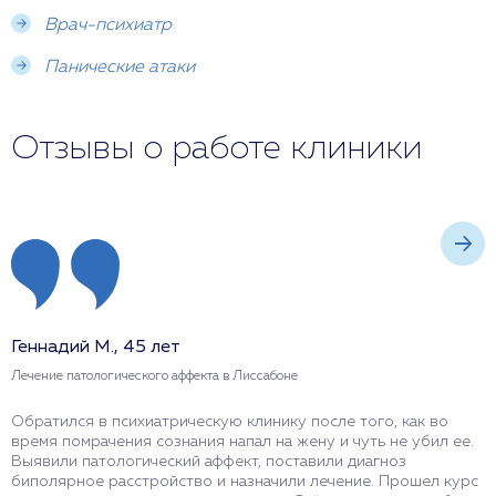
Врач-психиатр
Панические атаки
Отзывы о работе клиники
Геннадий М., 45 лет
О
Лечение патологического аффекта в Лиссабоне
Л
Обратился в психиатрическую клинику после того, как во
М
время помрачения сознания напал на жену и чуть не убил ее.
ч
Выявили патологический аффект, поставили диагноз
к
биполярное расстройство и назначили лечение. Прошел курс
о