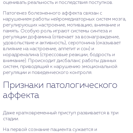
поведения. После приступа человек не способен
оценивать реальность и последствия поступков.
критически оценивать реальность и свои
Патогенез болезненного аффекта связан с
поступки, не испытывает вины за свои действия,
нарушением работы нейромедиаторных систем мозга,
даже если они противоправные.
регулирующих настроение, мотивацию, внимание и
память. Особую роль играют системы синтеза и
регуляции дофамина (отвечает за вознаграждение,
удовольствие и активность), серотонина (оказывает
влияние на настроение, аппетит и сон) и
норадреналина (стрессовые реакции, бодрость и
внимание). Происходит дисбаланс работы данных
систем, приводящий к нарушению эмоциональной
регуляции и поведенческого контроля.
Признаки патологического
аффекта
Даже кратковременный приступ развивается в три
стадии.
На первой сознание пациента сужается и