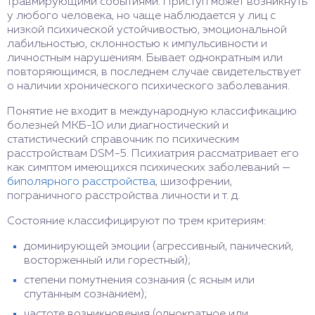
травмирующими событиями. Приступ может возникнуть
у любого человека, но чаще наблюдается у лиц с
низкой психической устойчивостью, эмоциональной
лабильностью, склонностью к импульсивности и
личностным нарушениям. Бывает однократным или
повторяющимся, в последнем случае свидетельствует
о наличии хронического психического заболевания.
Понятие не входит в международную классификацию
болезней МКБ-10 или диагностический и
статистический справочник по психическим
расстройствам DSM-5. Психиатрия рассматривает его
как симптом имеющихся психических заболеваний —
биполярного расстройства
, шизофрении,
пограничного расстройства личности и т. д.
Состояние классифицируют по трем критериям:
доминирующей эмоции (агрессивный, панический,
восторженный или горестный);
степени помутнения сознания (с ясным или
спутанным сознанием);
частоте возникновения (однократное или