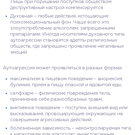
с участием пациента. Самопрограммирование на
Лишь при порицании поступков обществом
болезни и травмы приводят к тому, что человек
деструктивный настрой компенсируется.
часто попадает в аварии и другие
Духовная – любые действия, истощающие
жизнеугрожающие ситуации.
психоэмоциональный фон. Чаще всего это
злоупотребление алкоголем, запрещенными
препаратами. Иногда носителями духовного типа
аутоагрессии становятся адепты религиозных
обществ, где запрещено проявление негативных
эмоций.
Аутоагрессия может проявляться в разных формах:
максимализм в пищевом поведении – анорексия,
булимия, прием в пищу опасной и ядовитой еды;
селфхарм – физические повреждения тела,
причинение себе разнообразных травм;
виктимное поведение – поступки, внешний вид или
высказывания, провоцирующие окружающих на
совершение агрессивных действий;
болезненная зависимость – неконтролируемая тяга
к наркотикам или алкоголю, иным токсичным