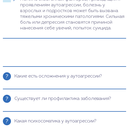
проявлениям аутоагрессии, болезнь у
взрослых и подростков может быть вызвана
тяжелыми хроническими патологиями. Сильная
боль или депрессия становятся причиной
нанесения себе увечий, попыток суицида.
Какие есть осложнения у аутоагрессии?
Саморазрушающие действия могут привести к
негативным последствиям:
Существует ли профилактика заболевания?
инфицирование мягких тканей вследствие
порезов и колющих травм, сепсис;
Саморазрушительное поведение в детском
возрасте без коррекции врача приведет к
переломы конечностей, растяжения и разрыв
Какая психосоматика у аутоагрессии?
развитию аутоагрессии. Меры профилактики
связок;