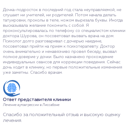
Дочка-подросток в последний год стала неуправляемой, не
Ч
слушает ни учителей, ни родителей. Потом начала делать
о
татуировки, проколы в теле, ножом вырезала буквы. Иногда
с
высказывала желание покончить с собой. Я
р
проконсультировалась по телефону со специалистом клиники
к
доктора Шурова, он посоветовал вызвать врача на дом.
о
Психолог долго разговаривал с дочерью наедине,
п
посоветовал прийти на прием к психотерапевту. Доктор
д
очень внимательно и ненавязчиво провел беседу, вызвал
н
полное доверие у дочки. Было назначено прохождение
с
индивидуальных сеансов для коррекции поведения. Сейчас
дочь ходит в клинику, но первые положительные изменения
уже заметны. Спасибо врачам.
О
Л
И
Ответ представителя клиники
к
Лечение аутоагрессии в Лиссабоне
Спасибо за положительный отзыв и высокую оценку
лечения.