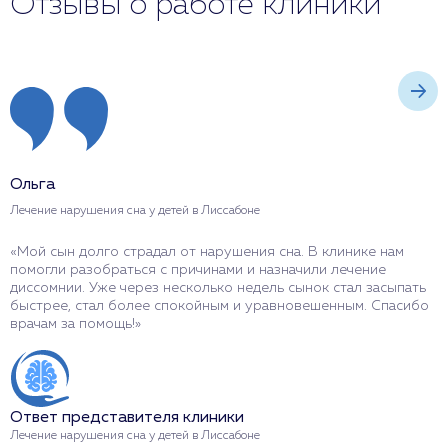
Отзывы о работе клиники
Ольга
А
Лечение нарушения сна у детей в Лиссабоне
Л
«Мой сын долго страдал от нарушения сна. В клинике нам
«
помогли разобраться с причинами и назначили лечение
н
диссомнии. Уже через несколько недель сынок стал засыпать
п
быстрее, стал более спокойным и уравновешенным. Спасибо
н
врачам за помощь!»
М
Ответ представителя клиники
О
Лечение нарушения сна у детей в Лиссабоне
Л