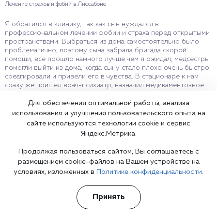
Лечение страхов и фобий в Лиссабоне
Я обратился в клинику, так как сын нуждался в
профессиональном лечении фобии и страха перед открытыми
пространствами. Выбраться из дома самостоятельно было
проблематично, поэтому сына забрала бригада скорой
помощи, все прошло намного лучше чем я ожидал, медсестры
помогли выйти из дома, когда сыну стало плохо очень быстро
среагировали и привели его в чувства. В стационаре к нам
сразу же пришел врач-психиатр, назначил медикаментозное
лечение, поговорил с сыном, объяснил как все будет
происходить. Примерно через неделю сын начал выходить на
Для обеспечения оптимальной работы, анализа
не длительные прогулки по территории психиатрической
использования и улучшения пользовательского опыта на
клиники, и так постепенно мы справились с проблемой.
сайте используются технологии cookie и сервис
Конечно, сейчас есть регулярные осмотры и сеансы
Яндекс.Метрика.
психотерапии, но в основном все стабильно. Хочу
поблагодарить психиатрическую больницу за
Продолжая пользоваться сайтом, Вы соглашаетесь с
профессиональную медицинскую помощь, и за хорошее
размещением cookie-файлов на Вашем устройстве на
отношение к пациентам. Всего вам наилучшего, удачи и
условиях, изложенных в
Политике конфиденциальности.
процветания!
Принять