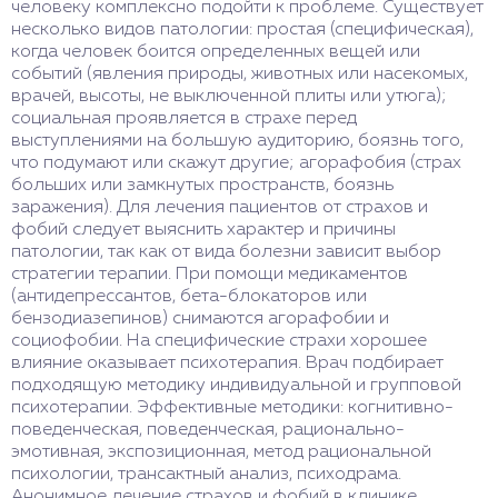
человеку комплексно подойти к проблеме. Существует
несколько видов патологии: простая (специфическая),
когда человек боится определенных вещей или
событий (явления природы, животных или насекомых,
врачей, высоты, не выключенной плиты или утюга);
социальная проявляется в страхе перед
выступлениями на большую аудиторию, боязнь того,
что подумают или скажут другие; агорафобия (страх
больших или замкнутых пространств, боязнь
заражения). Для лечения пациентов от страхов и
фобий следует выяснить характер и причины
патологии, так как от вида болезни зависит выбор
стратегии терапии. При помощи медикаментов
(антидепрессантов, бета-блокаторов или
бензодиазепинов) снимаются агорафобии и
социофобии. На специфические страхи хорошее
влияние оказывает психотерапия. Врач подбирает
подходящую методику индивидуальной и групповой
психотерапии. Эффективные методики: когнитивно-
поведенческая, поведенческая, рационально-
эмотивная, экспозиционная, метод рациональной
психологии, трансактный анализ, психодрама.
Анонимное лечение страхов и фобий в клинике