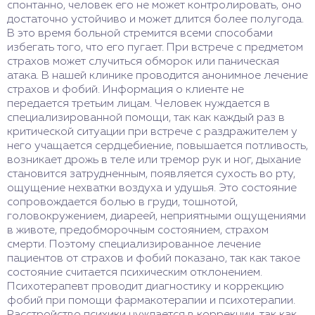
спонтанно, человек его не может контролировать, оно
достаточно устойчиво и может длится более полугода.
В это время больной стремится всеми способами
избегать того, что его пугает. При встрече с предметом
страхов может случиться обморок или паническая
атака. В нашей клинике проводится анонимное лечение
страхов и фобий. Информация о клиенте не
передается третьим лицам. Человек нуждается в
специализированной помощи, так как каждый раз в
критической ситуации при встрече с раздражителем у
него учащается сердцебиение, повышается потливость,
возникает дрожь в теле или тремор рук и ног, дыхание
становится затрудненным, появляется сухость во рту,
ощущение нехватки воздуха и удушья. Это состояние
сопровождается болью в груди, тошнотой,
головокружением, диареей, неприятными ощущениями
в животе, предобморочным состоянием, страхом
смерти. Поэтому специализированное лечение
пациентов от страхов и фобий показано, так как такое
состояние считается психическим отклонением.
Психотерапевт проводит диагностику и коррекцию
фобий при помощи фармакотерапии и психотерапии.