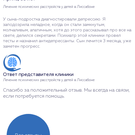
Лечение психических расстройств у детей в Лиссабоне
Л
У сына-подростка диагностировали депрессию. Я
У
заподозрила неладное, когда он стали замкнутым,
П
молчаливым, апатичным, хотя до этого рассказывал про все на
О
свете, делился секретами. Психиатр этой клиники провел
и
тесты и назначил антидепрессанты. Сын лечится 3 месяца, уже
П
заметен прогресс.
о
Ответ представителя клиники
О
Лечение психических расстройств у детей в Лиссабоне
Л
Спасибо за положительный отзыв. Мы всегда на связи,
Б
если потребуется помощь.
Ж