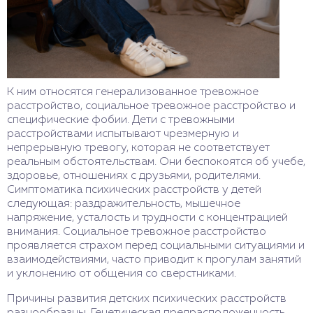
К ним относятся генерализованное тревожное
расстройство, социальное тревожное расстройство и
специфические фобии. Дети с тревожными
расстройствами испытывают чрезмерную и
непрерывную тревогу, которая не соответствует
реальным обстоятельствам. Они беспокоятся об учебе,
здоровье, отношениях с друзьями, родителями.
Симптоматика психических расстройств у детей
следующая: раздражительность, мышечное
напряжение, усталость и трудности с концентрацией
внимания. Социальное тревожное расстройство
проявляется страхом перед социальными ситуациями и
взаимодействиями, часто приводит к прогулам занятий
и уклонению от общения со сверстниками.
Причины развития детских психических расстройств
разнообразны. Генетическая предрасположенность