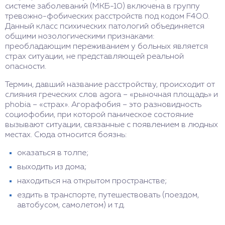
системе заболеваний (МКБ-10) включена в группу
тревожно-фобических расстройств под кодом F40.0.
Данный класс психических патологий объединяется
общими нозологическими признаками:
преобладающим переживанием у больных является
страх ситуации, не представляющей реальной
опасности.
Термин, давший название расстройству, происходит от
слияния греческих слов agora – «рыночная площадь» и
phobia – «страх». Агорафобия – это разновидность
социофобии, при которой паническое состояние
вызывают ситуации, связанные с появлением в людных
местах. Сюда относится боязнь:
оказаться в толпе;
выходить из дома;
находиться на открытом пространстве;
ездить в транспорте, путешествовать (поездом,
автобусом, самолетом) и т.д.