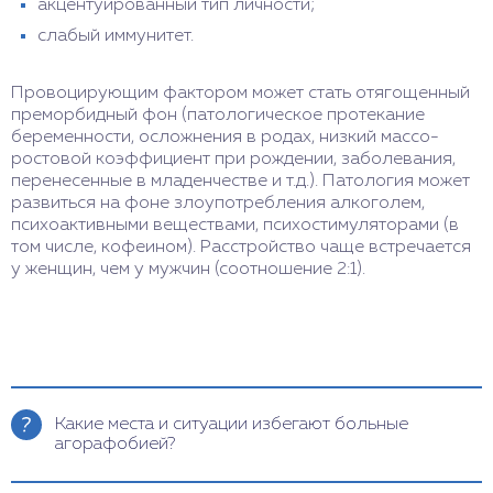
акцентуированный тип личности;
слабый иммунитет.
Провоцирующим фактором может стать отягощенный
преморбидный фон (патологическое протекание
беременности, осложнения в родах, низкий массо-
ростовой коэффициент при рождении, заболевания,
перенесенные в младенчестве и т.д.). Патология может
развиться на фоне злоупотребления алкоголем,
психоактивными веществами, психостимуляторами (в
том числе, кофеином). Расстройство чаще встречается
у женщин, чем у мужчин (соотношение 2:1).
Какие места и ситуации избегают больные
агорафобией?
Больной часто чувствует себя спокойно, только