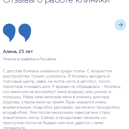
Отзывы о работе клиники
Алина, 25 лет.
Н
Лечение агорафобии в Лиссабоне
Л
С детства боялась оказаться среди толпы. С возрастом
О
расстройство только усилилось. Я боялась заходить в
П
торговый центр, кафе, не могла сесть в автобус, почти
с
перестала покидать дом. К врачам не обращалась – боялась,
в
что меня или не воспримут меня всерьез, или уложат в
Н
психушку. Мама сама записала меня в клинику доктора
ж
Шурова, отвела меня на прием. Врач оказался очень
внимательным, подробно рассказал, как можно преодолеть
агорафобию. Уже после нескольких сеансов мне стало
значительно легче. Сейчас я продолжаю лечение, но
приступов почти не бывает или мне удается с ними
О
справиться.