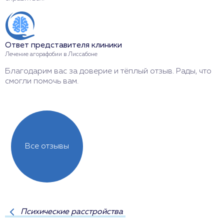
Л
С
в
к
Ответ представителя клиники
Лечение агорафобии в Лиссабоне
Благодарим вас за доверие и тёплый отзыв. Рады, что
смогли помочь вам.
Все отзывы
Психические расстройства