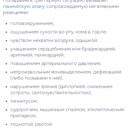
Попадание в триггерную ситуацию вызывает
паническую атаку
, сопровождаемую негативными
реакциями:
головокружением;
ощущением сухости во рту, кома в горле;
чувством нехватки воздуха, одышкой;
учащением сердцебиения или брадикардией,
аритмией, тахикардией;
повышением артериального давления;
непроизвольным мочевыделением, дефекацией
(либо позывами к ней);
нарушением зрения (диплопией, снижением
остроты, светочувствительностью);
тиннитусом;
судорогами, мышечным спазмом, эпилептическим
припадком;
тошнотой, рвотой.