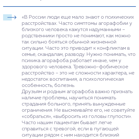
«В России люди еще мало знают о психических
расстройствах. Часто симптомы агорафобии у
близкого человека кажутся надуманными –
родственники просто не понимают, как можно
так сильно бояться обычной жизненной
ситуации. Часто это приводит к конфликтам в
семье, скандалам, разводу. Нужно понимать, что
психика агорафоба работает иначе, чем у
здорового человека. Тревожно-фобическое
расстройство – это не сложности характера, не
недостаток воспитания, а психологическая
особенность, болезнь.
Друзьям и родным агорафоба важно признать
наличие проблемы, научиться понимать
страдания больного, принять вынужденные
ограничения. Не высмеивайте его, не советуйте
«собраться», «выбросить из головы глупости».
Часто нашим пациентам бывает легче
справиться с тревогой, если в пугающей
ситуации рядом с ним находится близкий