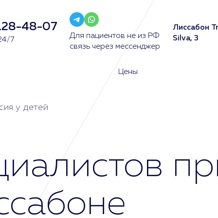
128-48-07
Лиссабон Tr
Для пациентов не из РФ
Silva, 3
24/7
связь через мессенджер
Цены
сия у детей
иалистов пр
иссабоне