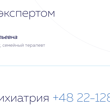
экспертом
льевна
т, семейный терапевт
сихиатрия
+48 22-12