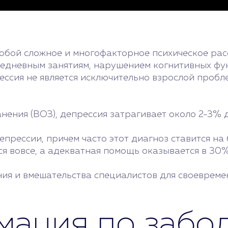
собой сложное и многофакторное психическое ра
седневным занятиям, нарушением когнитивных фу
ессия не является исключительно взрослой пробле
ния (ВОЗ), депрессия затрагивает около 2-3% д
прессии, причем часто этот диагноз ставится на
я вовсе, а адекватная помощь оказывается в 30%
ния и вмешательства специалистов для своеврем
ация по забо