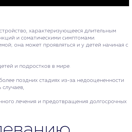
сстройство, характеризующееся длительным
нкций и соматическими симптомами.
мой; она может проявляться и у детей начиная с
етей и подростков в мире.
 более поздних стадиях из-за недооцененности
 случаев,
енного лечения и предотвращения долгосрочных
леванию