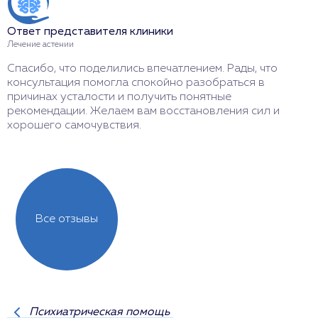
Ответ представителя клиники
О
Лечение астении
Л
Спасибо, что поделились впечатлением. Рады, что
Б
консультация помогла спокойно разобраться в
д
причинах усталости и получить понятные
в
рекомендации. Желаем вам восстановления сил и
д
хорошего самочувствия.
в
Все отзывы
Психиатрическая помощь