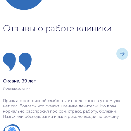
Отзывы о работе клиники
Оксана, 39 лет
П
Лечение астении
Л
Пришла с постоянной слабостью: вроде сплю, а утром уже
П
нет сил. Боялась, что скажут «меньше ленитесь». Но врач
п
нормально расспросил про сон, стресс, работу, болезни.
в
Назначили обследования и дали рекомендации по режиму.
р
з