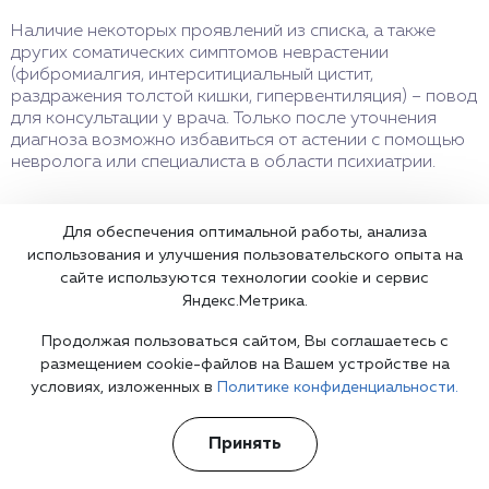
Наличие некоторых проявлений из списка, а также
других соматических симптомов неврастении
(фибромиалгия, интерситициальный цистит,
раздражения толстой кишки, гипервентиляция) – повод
для консультации у врача. Только после уточнения
диагноза возможно избавиться от астении с помощью
невролога или специалиста в области психиатрии.
Для обеспечения оптимальной работы, анализа
использования и улучшения пользовательского опыта на
сайте используются технологии cookie и сервис
Яндекс.Метрика.
Что делать сейчас?
Продолжая пользоваться сайтом, Вы соглашаетесь с
размещением cookie-файлов на Вашем устройстве на
условиях, изложенных в
Политике конфиденциальности.
Мы знаем всю глубину проблемы и знаем, как Вам помочь.
Консультанты программы сами в прошлом преодолели
Принять
зависимость и знают изнутри все стороны болезни.