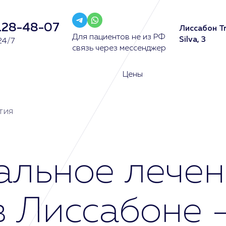
128-48-07
Лиссабон Tr
Для пациентов не из РФ
Silva, 3
24/7
связь через мессенджер
Цены
тия
альное лечен
в Лиссабоне 