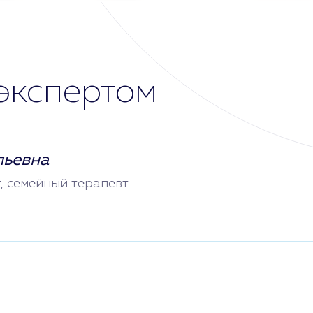
экспертом
льевна
т, семейный терапевт