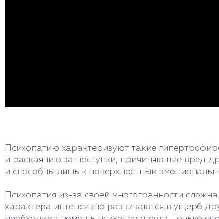
Психопатию характеризуют такие гипертрофиро
и раскаянию за поступки, причиняющие вред др
и способны лишь к поверхностным эмоциональн
Психопатия из-за своей многогранности сложна 
характера интенсивно развиваются в ущерб др
необходима помощь психотерапевта. Только спе