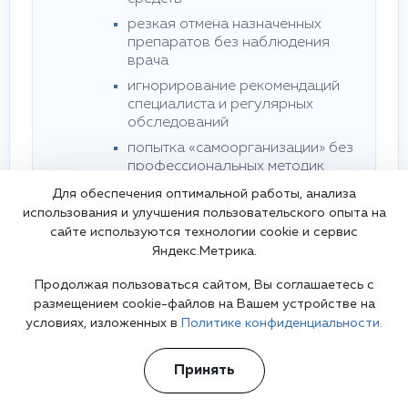
резкая отмена назначенных
препаратов без наблюдения
врача
игнорирование рекомендаций
специалиста и регулярных
обследований
попытка «самоорганизации» без
профессиональных методик
Для обеспечения оптимальной работы, анализа
использования и улучшения пользовательского опыта на
Преимущества обращения к
специалисту
сайте используются технологии cookie и сервис
Яндекс.Метрика.
точная диагностика и исключение других
психических и неврологических нарушений
Продолжая пользоваться сайтом, Вы соглашаетесь с
индивидуальный план терапии с учетом
размещением cookie-файлов на Вашем устройстве на
возраста, образа жизни и выраженности
условиях, изложенных в
Политике конфиденциальности.
симптомов
контроль побочных эффектов и
Принять
корректировка стратегии терапии для
максимальной эффективности