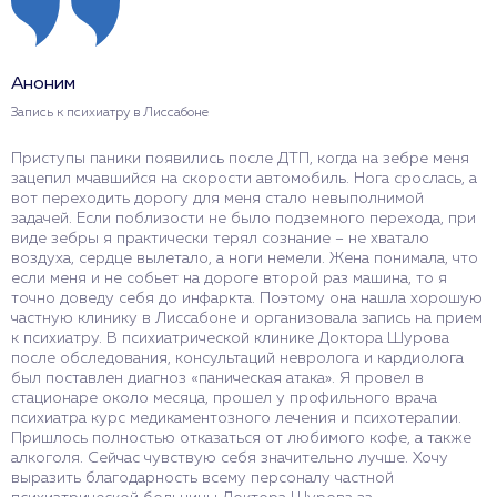
Аноним
Запись к психиатру в Лиссабоне
Приступы паники появились после ДТП, когда на зебре меня
зацепил мчавшийся на скорости автомобиль. Нога срослась, а
вот переходить дорогу для меня стало невыполнимой
задачей. Если поблизости не было подземного перехода, при
виде зебры я практически терял сознание – не хватало
воздуха, сердце вылетало, а ноги немели. Жена понимала, что
если меня и не собьет на дороге второй раз машина, то я
точно доведу себя до инфаркта. Поэтому она нашла хорошую
частную клинику в Лиссабоне и организовала запись на прием
к психиатру. В психиатрической клинике Доктора Шурова
после обследования, консультаций невролога и кардиолога
был поставлен диагноз «паническая атака». Я провел в
стационаре около месяца, прошел у профильного врача
психиатра курс медикаментозного лечения и психотерапии.
Пришлось полностью отказаться от любимого кофе, а также
алкоголя. Сейчас чувствую себя значительно лучше. Хочу
выразить благодарность всему персоналу частной