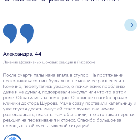
Александра, 44
И
Лечение аффективных шоковых реакций в Лиссабоне
Л
После смерти папы мама впала в ступор. На протяжении
С
нескольких часов мы буквально не могли ее расшевелить.
р
Конечно, перепугались ужасно, о психических проблемах
х
даже и не думали, подозревали инсульт или что-то в этом
ч
роде. Обратились за помощью. Огромное спасибо врачам
з
клиники доктора Шурова. Маме сразу поставили капельницу и
М
уже спустя десять минут ей стало лучше, она начала
к
разговаривать, плакать. Нам объяснили, что это такая нервная
к
реакция на переживания и стресс. Спасибо большое за
п
помощь в этой очень тяжелой ситуации!
г