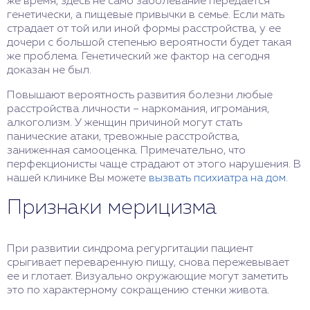
же время, здесь не само заболевание передается
генетически, а пищевые привычки в семье. Если мать
страдает от той или иной формы расстройства, у ее
дочери с большой степенью вероятности будет такая
же проблема. Генетический же фактор на сегодня
доказан не был.
Повышают вероятность развития болезни любые
расстройства личности – наркомания, игромания,
алкоголизм. У женщин причиной могут стать
панические атаки, тревожные расстройства,
заниженная самооценка. Примечательно, что
перфекционисты чаще страдают от этого нарушения. В
нашей клинике Вы можете
вызвать психиатра на дом
.
Признаки мерицизма
При развитии синдрома регургитации пациент
срыгивает переваренную пищу, снова пережевывает
ее и глотает. Визуально окружающие могут заметить
это по характерному сокращению стенки живота.