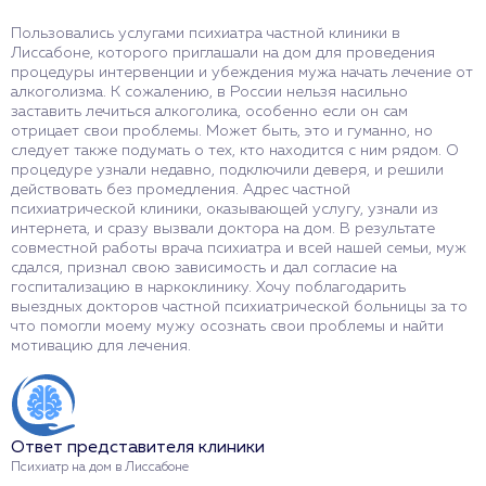
Пользовались услугами психиатра частной клиники в
Н
Лиссабоне, которого приглашали на дом для проведения
з
процедуры интервенции и убеждения мужа начать лечение от
о
алкоголизма. К сожалению, в России нельзя насильно
п
заставить лечиться алкоголика, особенно если он сам
н
отрицает свои проблемы. Может быть, это и гуманно, но
п
следует также подумать о тех, кто находится с ним рядом. О
п
процедуре узнали недавно, подключили деверя, и решили
в
действовать без промедления. Адрес частной
м
психиатрической клиники, оказывающей услугу, узнали из
г
интернета, и сразу вызвали доктора на дом. В результате
п
совместной работы врача психиатра и всей нашей семьи, муж
Б
сдался, признал свою зависимость и дал согласие на
Ш
госпитализацию в наркоклинику. Хочу поблагодарить
ж
выездных докторов частной психиатрической больницы за то
С
что помогли моему мужу осознать свои проблемы и найти
о
мотивацию для лечения.
О
Ответ представителя клиники
В
Психиатр на дом в Лиссабоне
Б