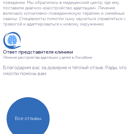
поведении. Мы обратились в медицинский центр, где ему
У
поставили диагноз «расстройство адаптации». Лечение
а
включало когнитивно-поведенческую терапию и семейные
п
сеансы. Специалисты помогли сыну научиться справляться с
с
тревогой и адаптироваться к новому окружению.
ч
Ответ представителя клиники
О
Лечение расстройства адаптации у детей в Лиссабоне
Л
Благодарим вас за доверие и тёплый отзыв. Рады, что
С
смогли помочь вам.
в
к
Все отзывы