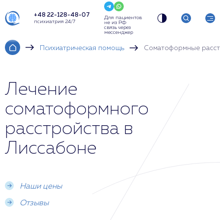
+48 22-128-48-07
Для пациентов
психиатрия 24/7
не из РФ
связь через
мессенджер
Психиатрическая помощь
Соматоформные расст
Лечение
соматоформного
расстройства в
Лиссабоне
Наши цены
Отзывы